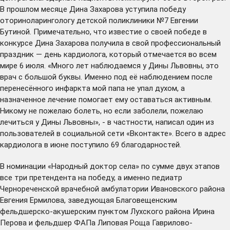
В прошлом месяце Дина Захарова уступила победу
оториноларингологу детской поликлиники №7 Евгении
Бутиной. Примечательно, что известие о своей победе в
конкурсе Дина Захарова получила в свой профессиональный
праздник — день кардиолога, который отмечается во всем
мире 6 июля. «Много лет наблюдаемся у Дины Львовны, это
врач с большой буквы. Именно под её наблюдением после
перенесённого инфаркта мой папа не упал духом, а
назначенное лечение помогает ему оставаться активным.
Никому не пожелаю болеть, но если заболели, пожелаю
лечиться у Дины Львовны», - в частности, написал один из
пользователей в социальной сети «Вконтакте». Всего в адрес
кардиолога в июне поступило 69 благодарностей.
В номинации «Народный доктор села» по сумме двух этапов
все три претендента на победу, а именно педиатр
Чернореченской врачебной амбулатории Ивановского района
Евгения Ермилова, заведующая Благовещенским
фельдшерско-акушерским пунктом Лухского района Ирина
Перова и фельдшер ФАПа Липовая Роща Гаврилово-