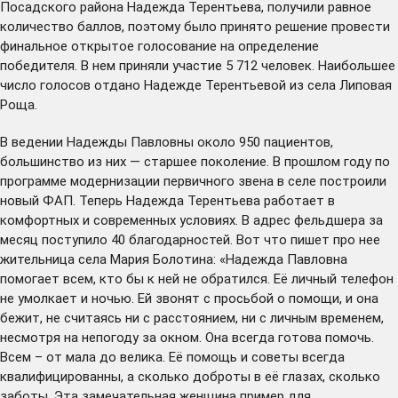
Посадского района Надежда Терентьева, получили равное
количество баллов, поэтому было принято решение провести
финальное открытое голосование на определение
победителя. В нем приняли участие 5 712 человек. Наибольшее
число голосов отдано Надежде Терентьевой из села Липовая
Роща.
В ведении Надежды Павловны около 950 пациентов,
большинство из них — старшее поколение. В прошлом году по
программе модернизации первичного звена в селе построили
новый ФАП. Теперь Надежда Терентьева работает в
комфортных и современных условиях. В адрес фельдшера за
месяц поступило 40 благодарностей. Вот что пишет про нее
жительница села Мария Болотина: «Надежда Павловна
помогает всем, кто бы к ней не обратился. Её личный телефон
не умолкает и ночью. Ей звонят с просьбой о помощи, и она
бежит, не считаясь ни с расстоянием, ни с личным временем,
несмотря на непогоду за окном. Она всегда готова помочь.
Всем – от мала до велика. Её помощь и советы всегда
квалифицированны, а сколько доброты в её глазах, сколько
заботы. Эта замечательная женщина пример для