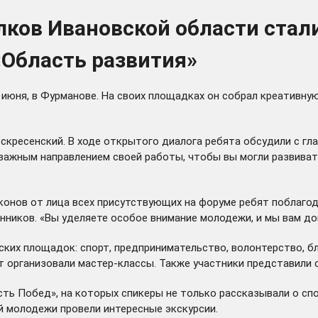
олков Ивановской области ста
Область развития»
юня, в Фурманове. На своих площадках он собрал креативную
кресенский. В ходе открытого диалога ребята обсудили с гла
ажным направлением своей работы, чтобы вы могли развиватьс
конов от лица всех присутствующих на форуме ребят поблаго
ников. «Вы уделяете особое внимание молодежи, и мы вам дов
ских площадок: спорт, предпринимательство, волонтерство, б
 организовали мастер-классы. Также участники представили с
ть Побед», на которых спикеры не только рассказывали о спо
й молодежи провели интересные экскурсии.