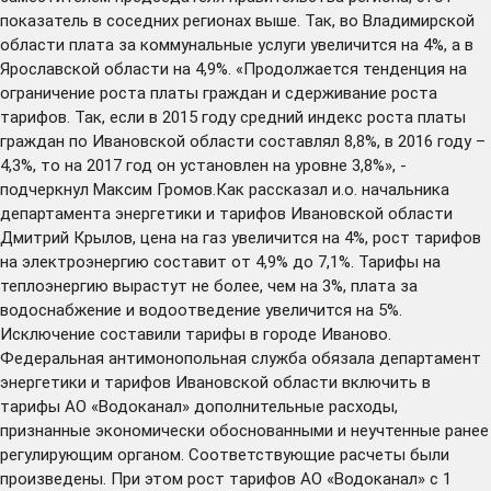
показатель в соседних регионах выше. Так, во Владимирской
области плата за коммунальные услуги увеличится на 4%, а в
Ярославской области на 4,9%. «Продолжается тенденция на
ограничение роста платы граждан и сдерживание роста
тарифов. Так, если в 2015 году средний индекс роста платы
граждан по Ивановской области составлял 8,8%, в 2016 году –
4,3%, то на 2017 год он установлен на уровне 3,8%», -
подчеркнул Максим Громов.Как рассказал и.о. начальника
департамента энергетики и тарифов Ивановской области
Дмитрий Крылов, цена на газ увеличится на 4%, рост тарифов
на электроэнергию составит от 4,9% до 7,1%. Тарифы на
теплоэнергию вырастут не более, чем на 3%, плата за
водоснабжение и водоотведение увеличится на 5%.
Исключение составили тарифы в городе Иваново.
Федеральная антимонопольная служба обязала департамент
энергетики и тарифов Ивановской области включить в
тарифы АО «Водоканал» дополнительные расходы,
признанные экономически обоснованными и неучтенные ранее
регулирующим органом. Соответствующие расчеты были
произведены. При этом рост тарифов АО «Водоканал» с 1