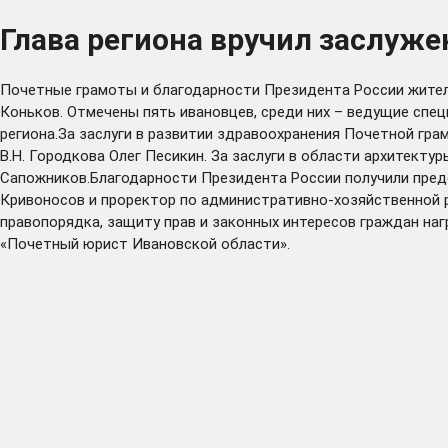
Глава региона вручил заслуж
Почетные грамоты и благодарности Президента России жителя
Коньков. Отмечены пять ивановцев, среди них – ведущие спе
региона.За заслуги в развитии здравоохранения Почетной гр
В.Н. Городкова Олег Песикин. За заслуги в области архитек
Сапожников.Благодарности Президента России получили пред
Кривоносов и проректор по административно-хозяйственной р
правопорядка, защиту прав и законных интересов граждан на
«Почетный юрист Ивановской области».