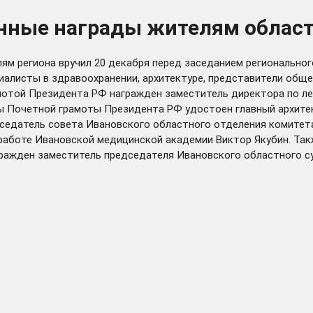
енные награды жителям облас
м региона вручил 20 декабря перед заседанием региональног
циалисты в здравоохранении, архитектуре, представители общ
амотой Президента РФ награжден заместитель директора по л
туры Почетной грамоты Президента РФ удостоен главный архи
седатель совета Ивановского областного отделения комитета
аботе Ивановской медицинской академии Виктор Якубин. Такж
гражден заместитель председателя Ивановского областного су