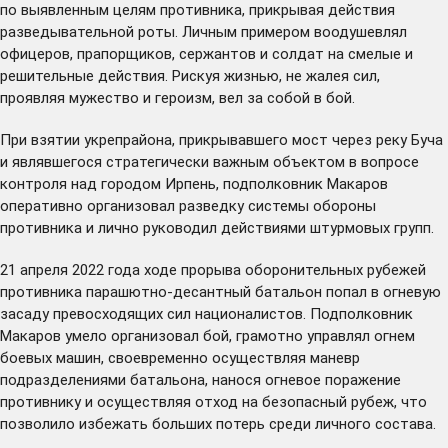
по выявленным целям противника, прикрывая действия
разведывательной роты. Личным примером воодушевлял
офицеров, прапорщиков, сержантов и солдат на смелые и
решительные действия. Рискуя жизнью, не жалея сил,
проявляя мужество и героизм, вел за собой в бой.
При взятии укрепрайона, прикрывавшего мост через реку Буча
и являвшегося стратегически важным объектом в вопросе
контроля над городом Ирпень, подполковник Макаров
оперативно организовал разведку системы обороны
противника и лично руководил действиями штурмовых групп.
21 апреля 2022 года ходе прорыва оборонительных рубежей
противника парашютно-десантный батальон попал в огневую
засаду превосходящих сил националистов. Подполковник
Макаров умело организовал бой, грамотно управлял огнем
боевых машин, своевременно осуществляя маневр
подразделениями батальона, нанося огневое поражение
противнику и осуществляя отход на безопасный рубеж, что
позволило избежать больших потерь среди личного состава.