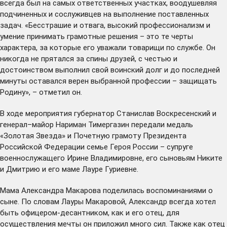
всегда был на самых ответственных участках, воодушевляя
подчиненных и сослуживцев на выполнение поставленных
задач. «Бесстрашие и отвага, высокий профессионализм и
умение принимать грамотные решения – это те черты
характера, за которые его уважали товарищи по службе. Он
никогда не прятался за спины друзей, с честью и
достоинством выполнил свой воинский долг и до последней
минуты оставался верен выбранной профессии – защищать
Родину», – отметил он.
В ходе мероприятия губернатор Станислав Воскресенский и
генерал–майор Нариман Тимергазин передали медаль
«Золотая Звезда» и Почетную грамоту Президента
Российской Федерации семье Героя России – супруге
военнослужащего Ирине Владимировне, его сыновьям Никите
и Дмитрию и его маме Лауре Гуриевне.
Мама Александра Макарова поделилась воспоминаниями о
сыне. По словам Лауры Макаровой, Александр всегда хотел
быть офицером-десантником, как и его отец, для
осуществления мечты он приложил много сил. Также как отец