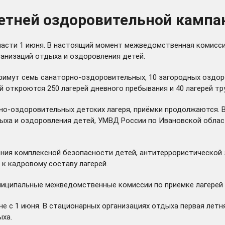
летней оздоровительной кампа
ласти 1 июня. В настоящий момент межведомственная комисси
ганизаций отдыха и оздоровления детей.
примут семь санаторно-оздоровительных, 10 загородных оздор
й откроются 250 лагерей дневного пребывания и 40 лагерей тр
о-оздоровительных детских лагеря, приёмки продолжаются. В
ыха и оздоровления детей, УМВД России по Ивановской област
ния комплексной безопасности детей, антитеррористической
к кадровому составу лагерей.
ниципальные межведомственные комиссии по приемке лагерей д
е с 1 июня. В стационарных организациях отдыха первая летня
ыха.