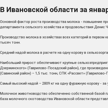
В Ивановской области за янва
Основной фактор роста производства молока - повышение про
департамента сельского хозяйства и продовольствия Денис Ч
Производство молока в хозяйствах всех категорий в первом кв
тысяч тонн.
Средний надой молока в расчете на одну корову в сельхозорга
Наибольший прирост обеспечивают крупные сельхозпредприяти
Дзержинского» (Гаврилово-Посадский район), где произведено
(Савинский район) – 1,5 тыс. тонн, СПК «Рассвет» (Гаврилово-П
Самый высокий надой – 2809 кг на одну фуражную корову - за
Молочное животноводство обеспеченно собственной базой пл
база молочного скотоводства Ивановской области представл