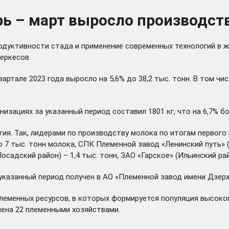
рь – март выросло производст
дуктивности стада и применение современных технологий в ж
еркесов.
артале 2023 года выросло на 5,6% до 38,2 тыс. тонн. В том чи
низациях за указанный период составил 1801 кг, что на 6,7% б
я. Так, лидерами по производству молока по итогам первого
 7 тыс. тонн молока, СПК Племенной завод «Ленинский путь» (
осадский район) – 1,4 тыс. тонн, ЗАО «Гарское» (Ильинский райо
 указанный период получен в АО «Племенной завод имени Дзер
еменных ресурсов, в которых формируется популяция высокоп
ена 22 племенными хозяйствами.