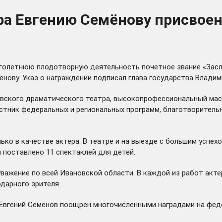
ра Евгению Семёнову присвоен
ноголетнюю плодотворную деятельность почетное звание «Зас
нову. Указ о награждении подписал глава государства Владим
овского драматического театра, высокопрофессиональный маст
астник федеральных и региональных программ, благотворитель
ько в качестве актера. В театре и на выезде с большим успех
 поставлено 11 спектаклей для детей.
уважение по всей Ивановской области. В каждой из работ акт
одарного зрителя.
 Евгений Семёнов поощрен многочисленными наградами на феде