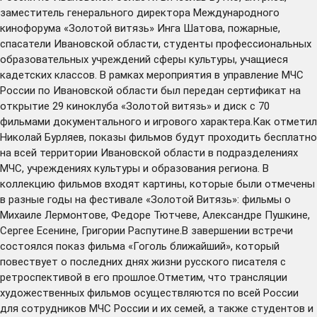
заместитель генерального директора Международного
кинофорума «Золотой витязь» Инга Шатова, пожарные,
спасатели Ивановской области, студенты профессиональных
образовательных учреждений сферы культуры, учащиеся
кадетских классов. В рамках мероприятия в управление МЧС
России по Ивановской области был передан сертификат на
открытие 29 киноклуба «Золотой витязь» и диск с 70
фильмами документального и игрового характера.Как отметил
Николай Бурляев, показы фильмов будут проходить бесплатно
на всей территории Ивановской области в подразделениях
МЧС, учреждениях культуры и образования региона. В
коллекцию фильмов входят картины, которые были отмечены
в разные годы на фестивале «Золотой Витязь»: фильмы о
Михаиле Лермонтове, Федоре Тютчеве, Александре Пушкине,
Сергее Есенине, Григории Распутине.В завершении встречи
состоялся показ фильма «Гоголь ближайший», который
повествует о последних днях жизни русского писателя с
ретроспективой в его прошлое.Отметим, что трансляции
художественных фильмов осуществляются по всей России
для сотрудников МЧС России и их семей, а также студентов и