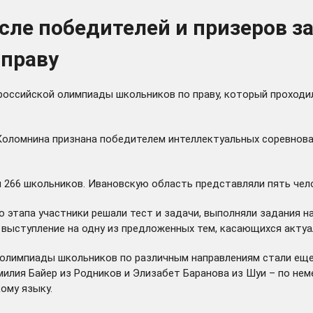
сле победителей и призеров з
 праву
оссийской олимпиады школьников по праву, который проходил 
оломнина признана победителем интеллектуальных соревнова
 266 школьников. Ивановскую область представляли пять чел
о этапа участники решали тест и задачи, выполняли задания н
 выступление на одну из предложенных тем, касающихся актуа
 олимпиады школьников по различным направлениям стали еще
милия Байер из Родников и Элизабет Баранова из Шуи – по нем
ому языку.