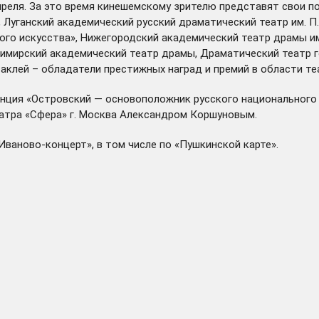
преля. За это время кинешемскому зрителю представят свои по
, Луганский академический русский драматический театр им. П.
го искусства», Нижегородский академический театр драмы им.
имирский академический театр драмы, Драматический театр г
таклей – обладатели престижных наград и премий в области те
нция «Островский — основоположник русского национального т
атра «Сфера» г. Москва Александром Коршуновым.
Иваново-концерт», в том числе по «Пушкинской карте».