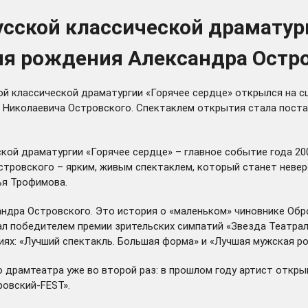
ской классической драматург
я рождения Александра Остро
ой классической драматургии «Горячее сердце» открылся на с
Николаевича Островского. Спектаклем открытия стала постан
й драматургии «Горячее сердце» – главное событие года 200
стровского – ярким, живым спектаклем, который станет неве
ья Трофимова.
андра Островского. Это история о «маленьком» чиновнике Об
тал победителем премии зрительских симпатий «Звезда Театрал
иях: «Лучший спектакль. Большая форма» и «Лучшая мужская ро
 драмтеатра уже во второй раз: в прошлом году артист откры
овский-FEST».