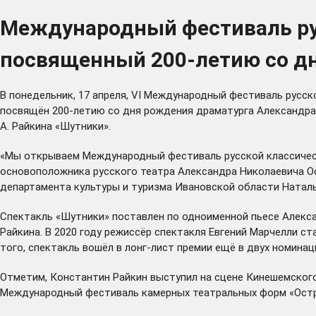
Международный фестиваль рус
посвященный 200-летию со дн
В понедельник, 17 апреля, VI Международный фестиваль русск
посвящён 200-летию со дня рождения драматурга Александра 
А. Райкина «Шутники».
«Мы открываем Международный фестиваль русской классическо
основоположника русского театра Александра Николаевича О
департамента культуры и туризма Ивановской области Натал
Спектакль «Шутники» поставлен по одноименной пьесе Алекс
Райкина. В 2020 году режиссёр спектакля Евгений Марчелли с
того, спектакль вошёл в лонг-лист премии ещё в двух номинац
Отметим, Константин Райкин выступил на сцене Кинешемского
Международный фестиваль камерных театральных форм «Остр