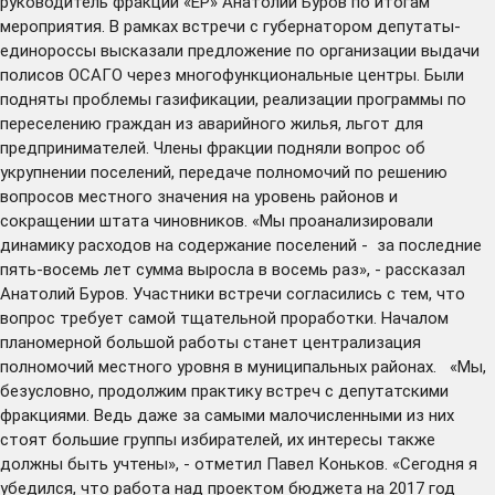
руководитель фракции «ЕР» Анатолий Буров по итогам
мероприятия. В рамках встречи с губернатором депутаты-
единороссы высказали предложение по организации выдачи
полисов ОСАГО через многофункциональные центры. Были
подняты проблемы газификации, реализации программы по
переселению граждан из аварийного жилья, льгот для
предпринимателей. Члены фракции подняли вопрос об
укрупнении поселений, передаче полномочий по решению
вопросов местного значения на уровень районов и
сокращении штата чиновников. «Мы проанализировали
динамику расходов на содержание поселений - за последние
пять-восемь лет сумма выросла в восемь раз», - рассказал
Анатолий Буров. Участники встречи согласились с тем, что
вопрос требует самой тщательной проработки. Началом
планомерной большой работы станет централизация
полномочий местного уровня в муниципальных районах. «Мы,
безусловно, продолжим практику встреч с депутатскими
фракциями. Ведь даже за самыми малочисленными из них
стоят большие группы избирателей, их интересы также
должны быть учтены», - отметил Павел Коньков. «Сегодня я
убедился, что работа над проектом бюджета на 2017 год