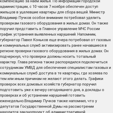
компенсацию за наем жилья. По информации городской
администрации, с 10 часов 7 ноября обеспечен доступ
жильцов в уцелевшие квартиры для сбора вещей. Министр
Владимир Пучков особое внимание потребовал уделить
проверкам газового оборудования в жилых домах. Он также
поручил представить в Главное управление МЧС России
график устранения выявленных нарушений. Напомним,
губернатор Павел Коньков еще вчера потребовал от газовых
и коммунальных служб активизировать ранее начавшиеся в
регионе проверки газового оборудования в жилых домах. Он
подчеркнул, что проверки должны носить тотальный
характер. Глава региона также распорядился подключиться
сотрудникам УМВД для обеспечения специалистам газовых и
коммунальных служб доступа в те квартиры, где хозяева по
тем или иным причинам не желают этого делать. Графики
проверок всех домовых хозяйств губернатор поручил
подготовить уже к вечеру сегодняшнего дня, а доклады о
проверках и об устранении нарушений готовить
еженедельно.Владимир Пучков также напомнил, что у
депутатов Государственной Думы на рассмотрении
находится законопроект об административной