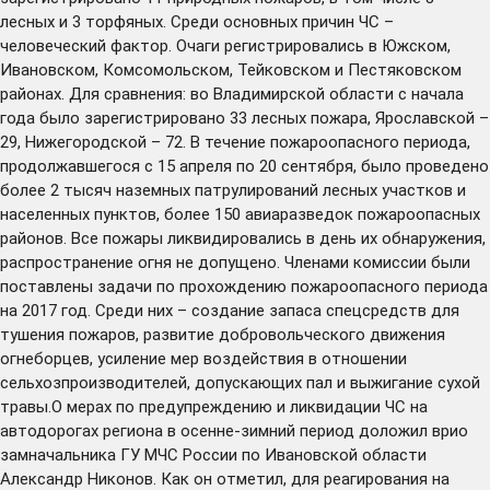
лесных и 3 торфяных. Среди основных причин ЧС –
человеческий фактор. Очаги регистрировались в Южском,
Ивановском, Комсомольском, Тейковском и Пестяковском
районах. Для сравнения: во Владимирской области с начала
года было зарегистрировано 33 лесных пожара, Ярославской –
29, Нижегородской – 72. В течение пожароопасного периода,
продолжавшегося с 15 апреля по 20 сентября, было проведено
более 2 тысяч наземных патрулирований лесных участков и
населенных пунктов, более 150 авиаразведок пожароопасных
районов. Все пожары ликвидировались в день их обнаружения,
распространение огня не допущено. Членами комиссии были
поставлены задачи по прохождению пожароопасного периода
на 2017 год. Среди них – создание запаса спецсредств для
тушения пожаров, развитие добровольческого движения
огнеборцев, усиление мер воздействия в отношении
сельхозпроизводителей, допускающих пал и выжигание сухой
травы.О мерах по предупреждению и ликвидации ЧС на
автодорогах региона в осенне-зимний период доложил врио
замначальника ГУ МЧС России по Ивановской области
Александр Никонов. Как он отметил, для реагирования на