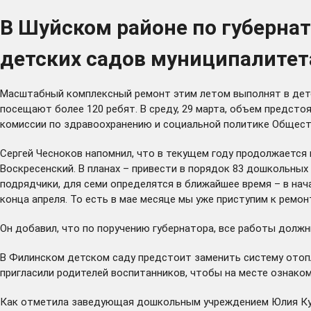
В Шуйском районе по губерна
детских садов муниципалитет
Масштабный комплексный ремонт этим летом выполнят в детс
посещают более 120 ребят. В среду, 29 марта, объем предст
комиссии по здравоохранению и социальной политике Общест
Сергей Чесноков напомнил, что в текущем году продолжается
Воскресенский. В планах – привести в порядок 83 дошкольных
подрядчики, для семи определятся в ближайшее время – в на
конца апреля. То есть в мае месяце мы уже приступим к ремон
Он добавил, что по поручению губернатора, все работы долж
В Филинском детском саду предстоит заменить систему отопл
пригласили родителей воспитанников, чтобы на месте ознако
Как отметила заведующая дошкольным учреждением Юлия Купр