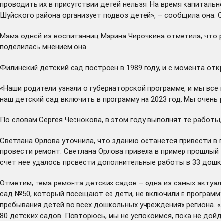
проводить их в присутствии детей нельзя. На время капитал
Шуйского района организует подвоз детей», – сообщила она. 
Мама одной из воспитанниц Марина Чирочкина отметила, что 
поделилась мнением она.
Филинский детский сад построен в 1989 году, и с момента от
«Наши родители узнали о губернаторской программе, и мы все
наш детский сад включить в программу на 2023 год. Мы очень 
По словам Сергея Чеснокова, в этом году выполнят те рабо
Светлана Орлова уточнила, что зданию останется привести в
провести ремонт. Светлана Орлова привела в пример
прошлый 
счет нее удалось провести дополнительные работы в 33 дошк
Отметим, тема ремонта детских садов – одна из самых актуа
сад №50, который посещают её дети, не включили в программу
пребывания детей во всех дошкольных учреждениях региона. 
80 детских садов
. Повторюсь, мы не успокоимся, пока не дой