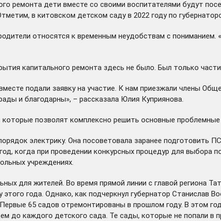
ьного ремонта дети вместе со своими воспитателями будут по
Отметим, в китовском детском саду в 2022 году по губернато
родители относятся к временным неудобствам с пониманием. «
крытия капитального ремонта здесь не было. Был только част
 вместе подали заявку на участие. К нам приезжали члены Об
рады и благодарны», – рассказала Юлия Куприянова.
ты, которые позволят комплексно решить основные проблемны
 порядок электрику. Она посоветовала заранее подготовить П
год
, когда при проведении конкурсных процедур для выбора 
ольных учреждениях.
льных для жителей. Во время
прямой линии
с главой региона Та
 этого года. Однако, как подчеркнул губернатор Станислав В
«Первые 65 садов
отремонтированы
в прошлом году. В этом г
дем до каждого детского сада. Те сады, которые не попали в 