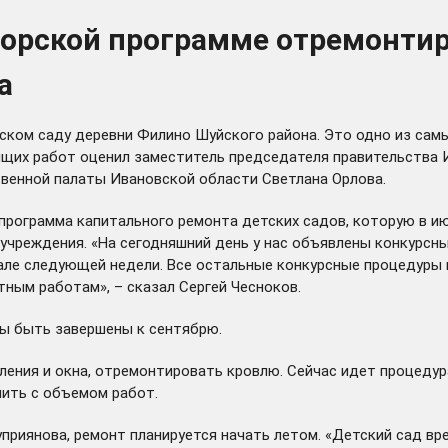
торской программе отремонти
а
ком саду деревни Филино Шуйского района. Это одно из сам
оящих работ оценил заместитель председателя правительства
венной палаты Ивановской области Светлана Орлова.
 программа капитального ремонта детских садов, которую в и
 учреждения. «На сегодняшний день у нас объявлены конкурсн
чале следующей недели. Все остальные конкурсные процедуры 
тным работам», – сказал Сергей Чесноков.
ны быть завершены к сентябрю.
ения и окна, отремонтировать кровлю. Сейчас идет процедур
мить с объемом работ.
иянова, ремонт планируется начать летом. «Детский сад вр