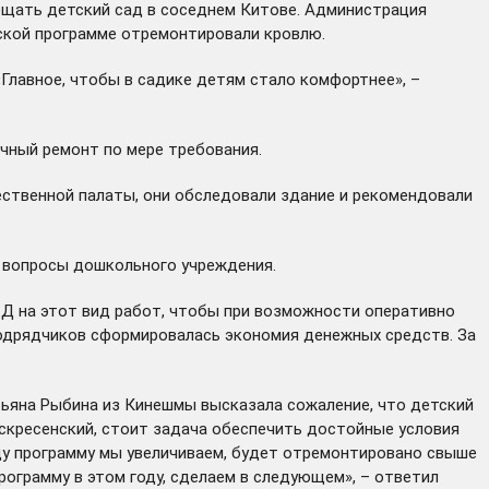
сещать детский сад в соседнем Китове. Администрация
рской программе отремонтировали кровлю.
Главное, чтобы в садике детям стало комфортнее», –
ичный ремонт по мере требования.
щественной палаты, они обследовали здание и рекомендовали
е вопросы дошкольного учреждения.
СД на этот вид работ, чтобы при возможности оперативно
подрядчиков сформировалась экономия денежных средств. За
тьяна Рыбина из Кинешмы высказала сожаление, что детский
оскресенский, стоит задача обеспечить достойные условия
оду программу мы увеличиваем, будет отремонтировано
свыше
программу в этом году, сделаем в следующем», – ответил