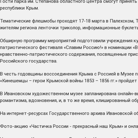
Гости парка им. Степанова областного центра смогут принять
республики Крым.
Тематические флешмобы проходят 17-18 марта в Палехском, Т
жителям региона ленточки триколор, информационные буклеты
Обширную программу мероприятий подготовили учреждения кул
патриотического фестиваля «Славим Россию!» в номинации «В
нравственно-патриотического содержания, посвященные прис
Российского государства.
В честь годовщины воссоединения Крыма с Россией в Музее 
«Кинешемцы – герои Крымской войны 1853 – 1856 гг.» пройде
В Ивановском художественном музее запланирована онлайн-вы
романтизма, вдохновения, и, в то же время, клишированный об
На интернет-ресурсах Государственного архива Ивановской 
Фото-акцию «Частичка России - прекрасный наш Крым» и онлай