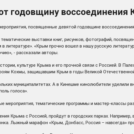
ют годовщину воссоединения 
 мероприятия, посвященные девятой годовщине воссоединения
ь тематические выставки книг, рисунков, фотографий, посвяще
в литературе». «Крым прочно вошел в нашу русскую литератур
чию», - рассказали авторы.
тории, культуре Крыма и его прочной связи с Россией. В Пал
героям Кохмы, защищавшим Крым в годы Великой Отечественно
ольких муниципалитетах. А в Кинешме кинолюбители уделили 
оль голоса».
ные мероприятия, тематические программы и мастер-классы ра
ния Крыма с Россией, пройдут в городских парках. Например, 
онка. Лыжный марафон «Крым, Донбасс, Россия – навсегда» пр