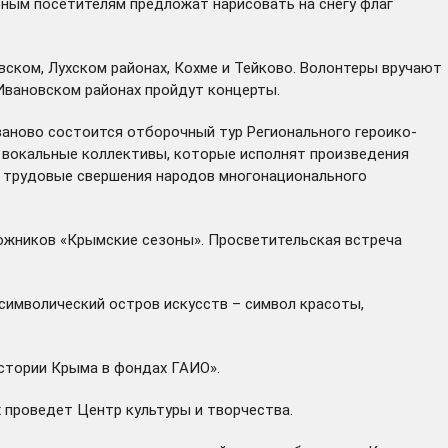
 юным посетителям предложат нарисовать на снегу флаг
ском, Лухском районах, Кохме и Тейково. Волонтеры вручают
Ивановском районах пройдут концерты.
ваново состоится отборочный тур Регионального героико-
е вокальные коллективы, которые исполнят произведения
 трудовые свершения народов многонационального
дожников «Крымские сезоны». Просветительская встреча
символический остров искусств – символ красоты,
стории Крыма в фондах ГАИО».
 проведет Центр культуры и творчества.