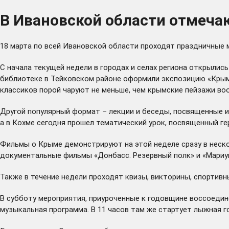
В Ивановской области отмеча
18 марта по всей Ивановской области проходят праздничные
С начала текущей недели в городах и селах региона открылис
библиотеке в Тейковском районе оформили экспозицию «Крым 
классиков порой чаруют не меньше, чем крымские пейзажи воо
Другой популярный формат – лекции и беседы, посвященные ис
а в Кохме сегодня прошел тематический урок, посвященный 
Фильмы о Крыме демонстрируют на этой неделе сразу в неск
документальные фильмы «Донбасс. Резервный полк» и «Мариуп
Также в течение недели проходят квизы, викторины, спортив
В субботу мероприятия, приуроченные к годовщине воссоедине
музыкальная программа. В 11 часов там же стартует лыжная г