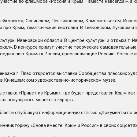
 участие во флешмобе «Россия и Крым – вместе навсегда!», а
ейковском, Савинском, Пестяковском, Комсомольском, Иванов
 про Крым, тематические листовки. В Тейковском, Лухском и 
ьтуры Ивановской области. В Центре культуры и отдыха г. И
окал». В конкурсе примут участие творческие самодеятельны
оединению Крыма к России, прославляющие Россию, боевые и
пейзажа г. Плес откроется выставка Сообщества плёсских ху
т в Кинешемском художественно-историческом музее.
ставка «Привет из Крыма», где будет представлен Крым как 
раз популярного морского курорта.
области опубликуют информационную статью «Документы по и
н-викторину «Снова вместе. Крым и Россия» в своих соцсетях