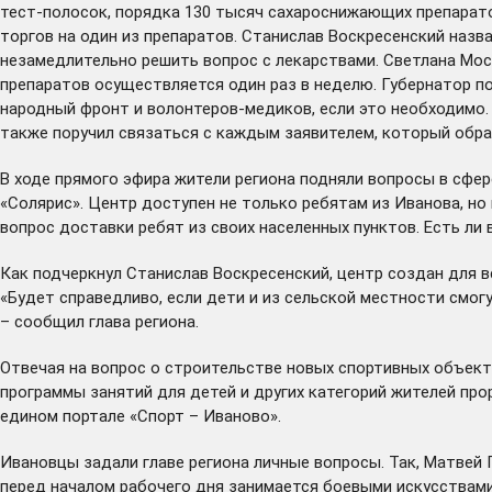
тест-полосок, порядка 130 тысяч сахароснижающих препарато
торгов на один из препаратов. Станислав Воскресенский наз
незамедлительно решить вопрос с лекарствами. Светлана Мос
препаратов осуществляется один раз в неделю. Губернатор 
народный фронт и волонтеров-медиков, если это необходимо.
также поручил связаться с каждым заявителем, который обра
В ходе прямого эфира жители региона подняли вопросы в сфер
«Солярис». Центр доступен не только ребятам из Иванова, но
вопрос доставки ребят из своих населенных пунктов. Есть л
Как подчеркнул Станислав Воскресенский, центр создан для в
«Будет справедливо, если дети и из сельской местности смог
– сообщил глава региона.
Отвечая на вопрос о строительстве новых спортивных объекто
программы занятий для детей и других категорий жителей про
едином портале «Спорт – Иваново».
Ивановцы задали главе региона личные вопросы. Так, Матвей 
перед началом рабочего дня занимается боевыми искусствами.