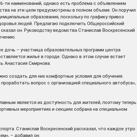
16-ти наименований, однако есть проблема с объявлением
тва на эти цели предусмотрены в полном объеме. Он поручил
ниципальные образования, поскольку по графику привоз
 здоровья людей. Предлагаю подключить Общероссийский
 сказал он. Руководству ведомства Станислав Воскресенский
ечению.
 ее дочь – участница образовательных программ центра
оставляется жильё в городе. Однако в этом случае встает
сь Анастасия Смирнова.
ажно создать для них комфортные условия для обучения.
 проработать вопрос с организацией специального автобуса»,
лавным является их доступность для жителей, поэтому теперь
ортивных мероприятиях и секциях собрана на специальном
спорта. Станислав Воскресенский рассказал, что каждое утро
м», – добавил он.