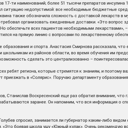
в 17-ти наименований; более 51 тысячи препаратов инсулина 
вал ситуацию недопустимой: все необходимые бюджетные средс
квина также обозначила сложность с доставкой лекарств в му
потребовал организовать ежедневные доставки. «Это вопрос
 Но обеспечьте всех пациентов необходимыми лекарствами», –
тился на прямую линию с вопросами по лекарственному обесп
е образования и спорта. Анастасия Смирнова рассказала, что
 и школьникам из районов области, во время обучения им пред
и возможность сделать это централизованно – поинтересовала
сех ребят региона, которые стремятся к знаниям, и поэтому в
ут приезжать в «Солярис». Поручаю департаменту образования
в, Станислав Воскресенский еще раз обратил внимание, что г
рабатываются заранее. Он напомним, что вся информация о сп
Голубев спросил, занимается ли губернатор каким-либо видом 
 «Это боевая школа ушу «Южный кулак». Очень рекомендую все