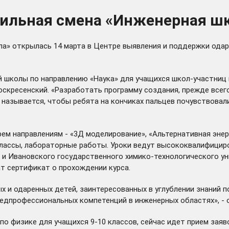
фильная смена «Инженерная ш
а» открылась 14 марта в Центре выявления и поддержки одаре
й школы по направлению «Наука» для учащихся школ-участниц 
скресенский. «Разработать программу создания, прежде всего,
о называется, чтобы ребята на кончиках пальцев почувствовал
м направлениям - «3Д моделирование», «Альтернативная энерг
-классы, лабораторные работы. Уроки ведут высококвалифицир
 и Ивановского государственного химико-технологического у
т сертификат о прохождении курса.
и одаренных детей, заинтересованных в углублении знаний по
едпрофессиональных компетенций в инженерных областях», - 
по физике для учащихся 9-10 классов, сейчас идет прием заяв