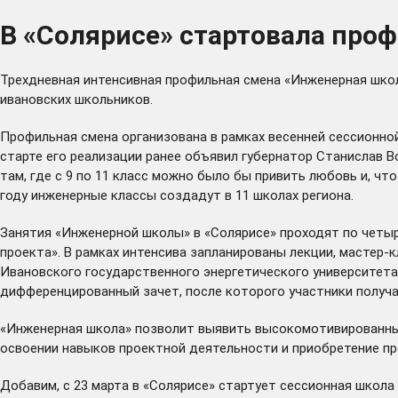
В «Солярисе» стартовала про
Трехдневная интенсивная профильная смена «Инженерная школ
ивановских школьников.
Профильная смена организована в рамках весенней сессионно
старте его реализации ранее
объявил
губернатор Станислав Во
там, где с 9 по 11 класс можно было бы привить любовь и, чт
году инженерные классы
создадут
в 11 школах региона.
Занятия «Инженерной школы» в «Солярисе» проходят по четыре
проекта». В рамках интенсива запланированы лекции, мастер
Ивановского государственного энергетического университета
дифференцированный зачет, после которого участники получа
«Инженерная школа» позволит выявить высокомотивированных 
освоении навыков проектной деятельности и приобретение пр
Добавим, с 23 марта в «Солярисе» стартует сессионная школа 