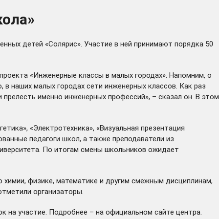
кола»
нных детей «Солярис». Участие в ней принимают порядка 50
проекта «Инженерные классы в малых городах». Напомним, о
 в наших малых городах сети инженерных классов. Как раз
и прелесть именно инженерных профессий», – сказал он. В этом
етика», «Электротехника», «Визуальная презентация
ованные педагоги школ, а также преподаватели из
ниверситета. По итогам смены школьников ожидает
 химии, физике, математике и другим смежным дисциплинам,
отметили организаторы.
ок на участие. Подробнее – на
официальном сайте
центра.