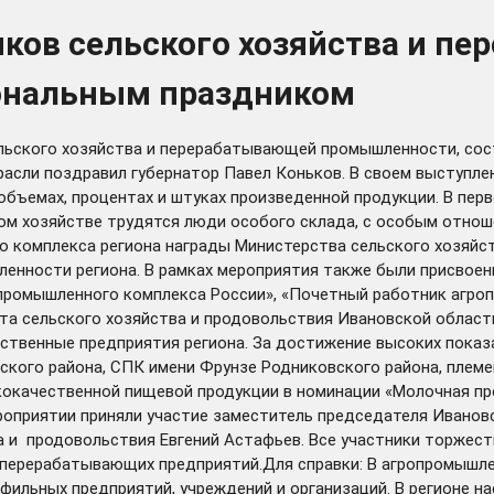
иков сельского хозяйства и п
ональным праздником
ьского хозяйства и перерабатывающей промышленности, состо
сли поздравил губернатор Павел Коньков. В своем выступлени
объемах, процентах и штуках произведенной продукции. В перв
ом хозяйстве трудятся люди особого склада, с особым отношен
го комплекса региона награды Министерства сельского хозяйс
енности региона. В рамках мероприятия также были присвоен
промышленного комплекса России», «Почетный работник агро
а сельского хозяйства и продовольствия Ивановской област
йственные предприятия региона. За достижение высоких показ
кого района, СПК имени Фрунзе Родниковского района, племе
ококачественной пищевой продукции в номинации «Молочная 
оприятии приняли участие заместитель председателя Ивановс
а и продовольствия Евгений Астафьев. Все участники торжес
перерабатывающих предприятий.Для справки: В агропромышлен
фильных предприятий, учреждений и организаций. В регионе на