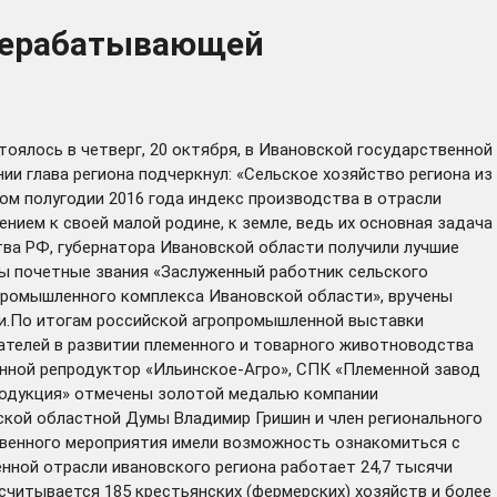
ерерабатывающей
ялось в четверг, 20 октября, в Ивановской государственной
и глава региона подчеркнул: «Сельское хозяйство региона из
ом полугодии 2016 года индекс производства в отрасли
ием к своей малой родине, к земле, ведь их основная задача
тва РФ, губернатора Ивановской области получили лучшие
ы почетные звания «Заслуженный работник сельского
промышленного комплекса Ивановской области», вручены
и.По итогам российской агропромышленной выставки
ателей в развитии племенного и товарного животноводства
нной репродуктор «Ильинское-Агро», СПК «Племенной завод
продукция» отмечены золотой медалью компании
кой областной Думы Владимир Гришин и член регионального
твенного мероприятия имели возможность ознакомиться с
ной отрасли ивановского региона работает 24,7 тысячи
считывается 185 крестьянских (фермерских) хозяйств и более