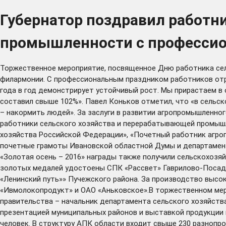
Губернатор поздравил работн
промышленности с професси
Торжественное мероприятие, посвященное Дню работника сел
филармонии. С профессиональным праздником работников отра
года в год демонстрирует устойчивый рост. Мы прирастаем в 
составил свыше 102%». Павел Коньков отметил, что «в сельск
– накормить людей». За заслуги в развитии агропромышленно
работники сельского хозяйства и перерабатывающей промышл
хозяйства Российской Федерации», «Почетный работник агро
почетные грамоты Ивановской областной Думы и департамент
«Золотая осень – 2016» награды также получили сельскохозя
золотых медалей удостоены СПК «Рассвет» Гаврилово-Посадс
«Ленинский путь»» Пучежского района. За производство выс
«Ивмолокопродукт» и ОАО «Аньковское».В торжественном мер
правительства – начальник департамента сельского хозяйств
презентацией муниципальных районов и выставкой продукции 
человек. В структуру АПК области входит свыше 230 разнопро