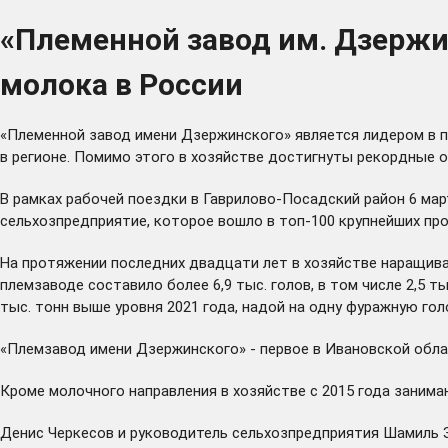
«Племенной завод им. Дзержи
молока в России
«Племенной завод имени Дзержинского» является лидером в п
в регионе. Помимо этого в хозяйстве достигнуты рекордные 
В рамках рабочей поездки в Гаврилово-Посадский район 6 ма
сельхозпредприятие, которое вошло в топ-100 крупнейших пр
На протяжении последних двадцати лет в хозяйстве наращиваю
племзаводе составило более 6,9 тыс. голов, в том числе 2,5 т
тыс. тонн выше уровня 2021 года, надой на одну фуражную голову
«Племзавод имени Дзержинского» - первое в Ивановской облас
Кроме молочного направления в хозяйстве с 2015 года зани
Денис Черкесов и руководитель сельхозпредприятия Шамиль З