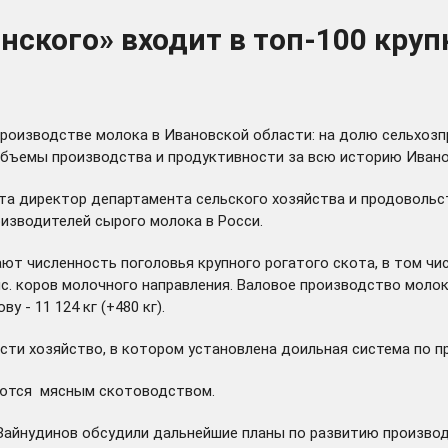
нского» входит в топ-100 кру
роизводстве молока в Ивановской области: на долю сельхозп
объемы производства и продуктивности за всю историю Ивано
рта директор департамента сельского хозяйства и продоволь
оизводителей сырого молока в Росси.
т численность поголовья крупного рогатого скота, в том числ
ыс. коров молочного направления. Валовое производство молока
 - 11 124 кг (+480 кг).
ти хозяйство, в котором установлена доильная система по пр
маются мясным скотоводством.
айнудинов обсудили дальнейшие планы по развитию производс