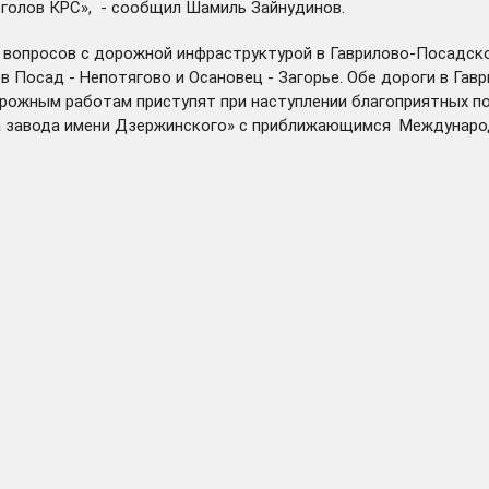
 голов КРС», - сообщил Шамиль Зайнудинов.
 вопросов с
дорожной инфраструктурой
в Гаврилово-Посадско
ов Посад - Непотягово и Осановец - Загорье. Обе дороги в Г
рожным работам приступят при наступлении благоприятных пог
а завода имени Дзержинского» с приближающимся Междунаро