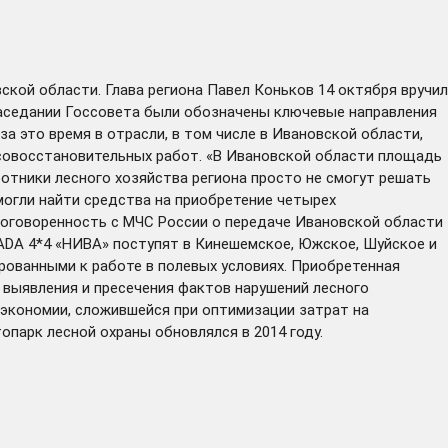
ой области. Глава региона Павел Коньков 14 октября вручил
заседании Госсовета были обозначены ключевые направления
а это время в отрасли, в том числе в Ивановской области,
совосстановительных работ. «В Ивановской области площадь
отники лесного хозяйства региона просто не смогут решать
могли найти средства на приобретение четырех
 договоренность с МЧС России о передаче Ивановской области
LADA 4*4 «НИВА» поступят в Кинешемское, Южское, Шуйское и
ванными к работе в полевых условиях. Приобретенная
 выявления и пресечения фактов нарушений лесного
 экономии, сложившейся при оптимизации затрат на
опарк лесной охраны обновлялся в 2014 году.