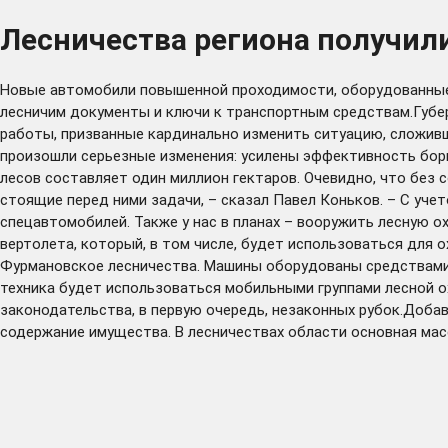
Лесничества региона получил
Новые автомобили повышенной проходимости, оборудованные с
лесничим документы и ключи к транспортным средствам.Губе
работы, призванные кардинально изменить ситуацию, сложившу
произошли серьезные изменения: усилены эффективность бор
лесов составляет один миллион гектаров. Очевидно, что без
стоящие перед ними задачи, – сказал Павел Коньков. – С уче
спецавтомобилей. Также у нас в планах – вооружить лесную 
вертолета, который, в том числе, будет использоваться для
Фурмановское лесничества. Машины оборудованы средствами 
техника будет использоваться мобильными группами лесной о
законодательства, в первую очередь, незаконных рубок.Доба
содержание имущества. В лесничествах области основная масс