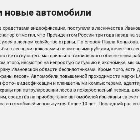
и новые автомобили
редствами видеофиксации, поступили в лесничества Ивановск
рнатор отметил, что Президентом России три года назад на 
юся в лесном хозяйстве страны. По словам Павла Конькова, з
ьбы с лесными пожарами и незаконными рубками, качество ле
 соответствующего материально-технического обеспечения раб
том этого, несмотря на непростую ситуацию в экономике, мы с
охрану Ивановской области беспилотниками. Кроме того, есть
 охраны лесов». Автомобили повышенной проходимости марки 
фото- видеофиксации и планшетными компьютерами, адаптиро
храны при патрулировании лесов в пожароопасный период, для
вим, средства на приобретение автомобилей изысканы за счет
а автомобилей используется более 10 лет. Последний раз авт