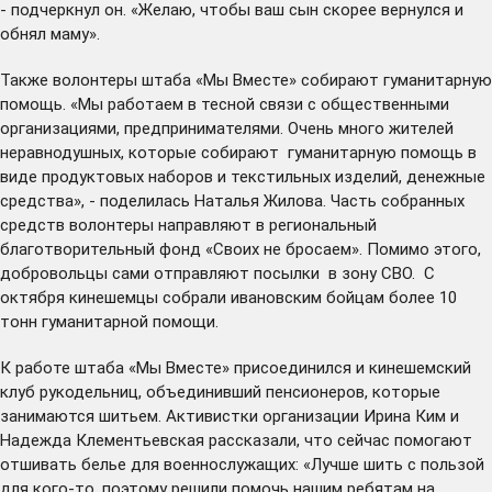
- подчеркнул он. «Желаю, чтобы ваш сын скорее вернулся и
обнял маму».
Также волонтеры штаба «Мы Вместе» собирают гуманитарную
помощь. «Мы работаем в тесной связи с общественными
организациями, предпринимателями. Очень много жителей
неравнодушных, которые собирают гуманитарную помощь в
виде продуктовых наборов и текстильных изделий, денежные
средства», - поделилась Наталья Жилова. Часть собранных
средств волонтеры направляют в региональный
благотворительный фонд «Своих не бросаем». Помимо этого,
добровольцы сами отправляют посылки в зону СВО. С
октября кинешемцы собрали ивановским бойцам более 10
тонн гуманитарной помощи.
К работе штаба «Мы Вместе» присоединился и кинешемский
клуб рукодельниц, объединивший пенсионеров, которые
занимаются шитьем. Активистки организации Ирина Ким и
Надежда Клементьевская рассказали, что сейчас помогают
отшивать белье для военнослужащих: «Лучше шить с пользой
для кого-то, поэтому решили помочь нашим ребятам на