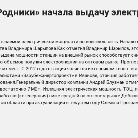
Родники» начала выдачу элек
тываемой электрической мощности во внешнюю сеть. Начало 
тва Владимира Шарыпова.Как отметил Владимир Шарыпов, это 
, выдача мощности станции на внешний рынок способствует с
ию объемов покупки электроэнергии на оптовом рынке. Прогно
чих мест. С 2012 года станция является источником тепло- и
алистами «Зарубежэнергопроект» в Иванове, станция работае
дования.Генеральный директор компании Андрей Блузман отме
 достаточно 7 МВт. Излишняя электрическая мощность ТЭЦ, по
работки (когенерация) ниже средней на оптовом рынке.Добав
кой области при актуализации в текущем году Схемы и Прогр