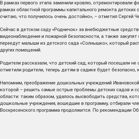
В рамках первого этапа заменили кровлю, отремонтировали фа
рамках областной программы капитального ремонта детских с
считаю, что получилось очень достойно», – отметил Сергей Ч
Сейчас в детском саду «Родничок» за внебюджетные средств
видеонаблюдения и пожарной безопасности, а также закупят 
переедут малыши из детского сада «Солнышко», который расп
других помещений.
Родители рассказали, что детский сад, который посещали не 
отметили родители, теперь детям в садике будет безопасно, 
Напомним, преображение дошкольных учреждений Ивановской о
которой – решить самые острые проблемы детских садов и с
области: таким образом, удалось высвободить средства, кото
дошкольные учреждения, вошедшие в программу, отбирали чл
Воскресенского программа
продолжится
. По рекомендации О