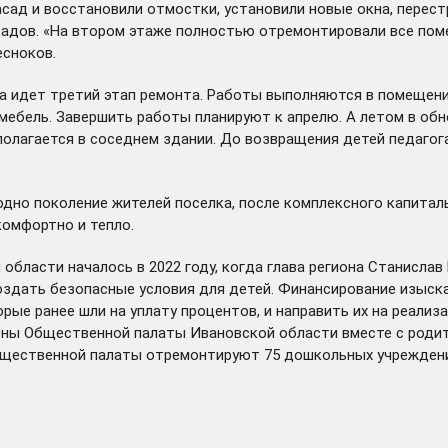
сад и восстановили отмостки, установили новые окна, перест
адов. «На втором этаже полностью отремонтировали все поме
есноков.
а идет третий этап ремонта. Работы выполняются в помещени
мебель. Завершить работы планируют к апрелю. А летом в обн
олагается в соседнем здании. До возвращения детей педагог
одно поколение жителей поселка, после комплексного капитал
комфортно и тепло.
бласти началось в 2022 году, когда глава региона Станислав
оздать безопасные условия для детей. Финансирование изыск
рые ранее шли на уплату процентов, и направить их на реали
ены Общественной палаты Ивановской области вместе с родит
бщественной палаты отремонтируют
75 дошкольных учрежден