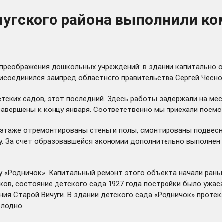
чугского района выполнили к
 преображения дошкольных учреждений: в здании капитально 
присоединился зампред областного правительства Сергей Чесно
 детских садов, этот последний. Здесь работы задержали на м
вершены к концу января. Соответственно мы приехали посмотр
 этаже отремонтированы стены и полы, смонтированы подвесн
у. За счет образовавшейся экономии дополнительно выполнен
у «Родничок». Капитальный ремонт этого объекта начали рань
ков, состояние детского сада 1927 года постройки было ужас
ния Старой Вичуги. В здании детского сада «Родничок» протек
олодно.