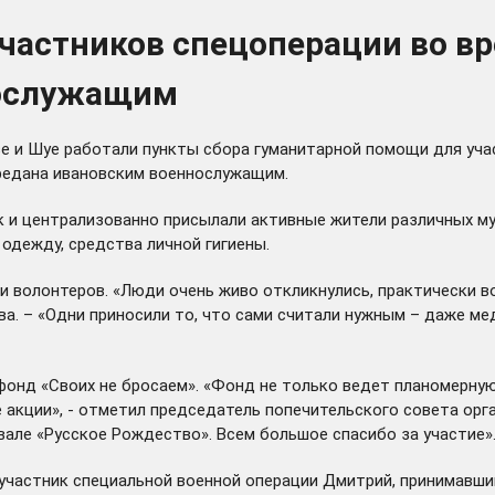
участников спецоперации во в
нослужащим
е и Шуе работали пункты сбора гуманитарной помощи для уча
ередана ивановским военнослужащим.
ак и централизованно присылали активные жители различных м
 одежду, средства личной гигиены.
 волонтеров. «Люди очень живо откликнулись, практически во
а. – «Одни приносили то, что сами считали нужным – даже мед
онд «Своих не бросаем». «Фонд не только ведет планомерную
 акции», - отметил председатель попечительского совета ор
вале «Русское Рождество». Всем большое спасибо за участие»
участник специальной военной операции Дмитрий, принимавш