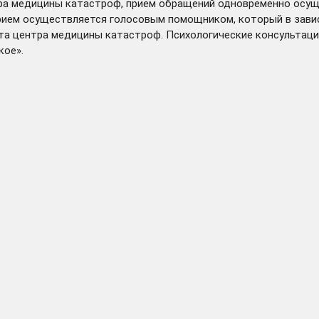
тра медицины катастроф, прием обращений одновременно осущ
прием осуществляется голосовым помощником, который в зави
ста центра медицины катастроф. Психологические консультац
кое».