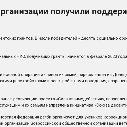
организации получили поддер
ентских грантов. В числе победителей - десять социально ор
альных НКО, получивших гранты, начнется в феврале 2023 го
военной операции и членов их семей, переселенцев из Донецко
ескими расстройствами и расстройствами поведения, сохранен
 начнет реализацию проекта «Сила взаимодействия», направле
служащим и их семьям направлена инициатива «Союза десантн
новская федерация регби организует для учеников коррекцион
й организации Всероссийской общественной организации вете