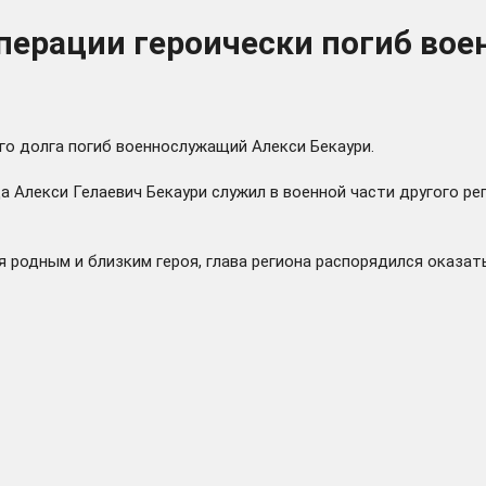
операции героически погиб во
го долга погиб военнослужащий Алекси Бекаури.
 Алекси Гелаевич Бекаури служил в военной части другого рег
 родным и близким героя, глава региона распорядился оказа