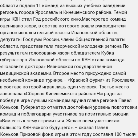
области подали 11 команд из высших учебных заведений
региона, города Ярославль и Кинешемского района. Темой
игры КВН стал Год российского кино.Мастерство команд
оценивало жюри, в состав которого вошли руководители
органов исполнительной власти Ивановской области,
депутаты Госдумы России, члены Общественной палаты
области, представители творческой молодежи региона.По
результатам голосования жюри обладателем Кубка
губернатора Ивановской области по КВН стала команда
«Позовите доктора» Ивановской государственной
медицинской академии. Второе место присуждено самой
необычной команде турнира – «Красной фурии» из Ярославля,
в составе которой играл лишь один человек. Третье место
завоевала «Сборная Кинешемского района».Награды за
победу в игре лучшим командам вручил глава региона Павел
Коньков. Губернатор отметил достойный уровень подготовки
команд и поблагодарил участников за позитивные эмоции.
«Вам есть к чему стремиться. Желаю всем участникам
большого КВН-вского будущего», – сказал Павел
Коньков.Призовой фонд игры в этом году составил 100 тысяч