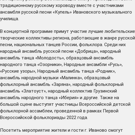
традиционному русскому хороводу вместе с участниками
ансамбля русской песни «Купель» Ивановского музыкального
училища.
В концертной программе примут участие лучшие любительские
творческие коллективы региона, работающие в жанре русской
песни, национальных танцев России, фольклора. Среди них
народный ансамбль русской песни «Добрица», народный
ансамбль танца «Молодость», образцовый ансамбль
народного танца «Озорники», Народные ансамбли «Русь»,
«Русские узоры», Народный ансамбль танца «Родник»,
ансамбль народной музыки «Малинка», образцовый
фольклорный ансамбль «Заряна», народный фольклорный
ансамбль «Златоуст», народный коллектив Грузинский
ансамбль народного танца «Иберия» и другие. Также на
большой сцене выступят участницы Всероссийской детской
фольклорной ассамблеи, проведенной в рамках Первой
Всероссийской фольклориады 2022 года.
Посетить мероприятие жители и гости г. Иваново смогут