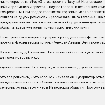
числе через сеть «ФермStore», проект «Покупай Ивановское».
найти продукцию и приехать, поучаствовать в нескольких ярма
комфортным. Нам предоставляются торговые места бесплатно
коллеги из других регионов», - рассказала Ольга Гагарина. 
предпринимательства, закупает новое оборудование для расш
области, здесь уже начат прием туристических групп.
На встрече свои вопросы губернатору задали глава фермерско
проекта «Васильевский пряник» Алексей Аверин. Они также ра
В свою очередь, Станислав Воскресенский поблагодарил всех 
деталей, которым надо
уделить внимание. Поэтому то, что вы и ваши другие коллеги
это все решились, - это хорошо», - сказал он. Губернатор от
вводе земель в оборот. «Сейчас и климат поменялся, и техно
сельским хозяйством у нас в Ивановской области. Поэтому ва