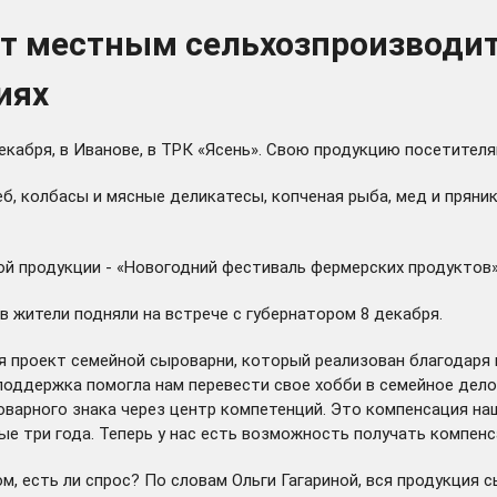
т местным сельхозпроизводи
иях
екабря, в Иванове, в ТРК «Ясень». Свою продукцию посетител
еб, колбасы и мясные деликатесы, копченая рыба, мед и прян
ой продукции - «Новогодний фестиваль фермерских продуктов»
тв жители
подняли
на встрече с губернатором 8 декабря.
тся проект семейной сыроварни, который реализован благодаря
поддержка помогла нам перевести свое хобби в семейное дело
оварного знака через центр компетенций. Это компенсация на
е три года. Теперь у нас есть возможность получать компенс
м, есть ли спрос? По словам Ольги Гагариной, вся продукция 