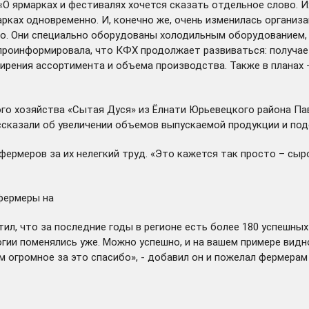
 «О ярмарках и фестивалях хочется сказать отдельное слово. 
рках одновременно. И, конечно же, очень изменилась организа
. Они специально оборудованы холодильным оборудованием, 
Она проинформировала, что КФХ продолжает развиваться: полу
ирения ассортимента и объема производства. Также в планах
го хозяйства «Сытая Дуся» из Ёлнати Юрьевецкого района Пав
ссказали об увеличении объемов выпускаемой продукции и под
фермеров за их нелегкий труд. «Это кажется так просто – сы
-фермеры на
метил, что за последние годы в регионе есть более 180 успешн
логии поменялись уже. Можно успешно, и на вашем примере вид
м огромное за это спасибо», - добавил он и пожелал фермерам