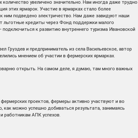
Их количество увеличено значительно. Нам иногда даже трудно
ция этих ярмарок. Участие в ярмарках стало более
к ним подведено электричество. Нам даже завидуют наши
чает льготные кредиты через Фонд поддержки малого
 – подключиться к развитию внутреннего туризма Ивановской
ел Груздев и предприниматель из села Васильевское, автор
елились мнением об участии в фермерских ярмарках.
роварню открыть. На самом деле, я думаю, там много важных
ых фермерских проектов, фермеры активно участвуют и во
но, как можно успешно добиваться результата, занимаясь
 и работникам АПК успехов.