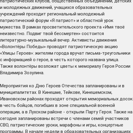
патриотических клубов, общественных объединений, детских
и молодежных движений, учащихся образовательных
учреждений проходит региональный молодежный
патриотический форум «Я патриот» и областной урок
мужества. В рамках просветительского проекта «Имя твоё
неизвестно. Подвиг твой бессмертен» состоится
литературно-музыкальный вечер. Активисты движения
«Волонтёры Победы» проводят патриотическую акцию
«Улицы Героев»: жителям города вручат письма-треугольники
с информацией о герое, в честь которого названа улица.
Также волонтёры возложат цветы к мемориалу Героя России
Владимира Зозулина.
Мероприятия ко Дню Героев Отечества запланированы и в
муниципалитетах. В Кинешме, Тейкове, Кинешемском,
Ивановском районах проходят открытия мемориальных досок
в честь бойцов, погибших в зоне специальной военной
операции, а в Лухском районе - открыли Парту Героя. Также на
сегодня запланированы встречи с членами семей участников
СВО, патриотические уроки, марафоны и игры, концертные
программы. В начале недели в образовательных организациях