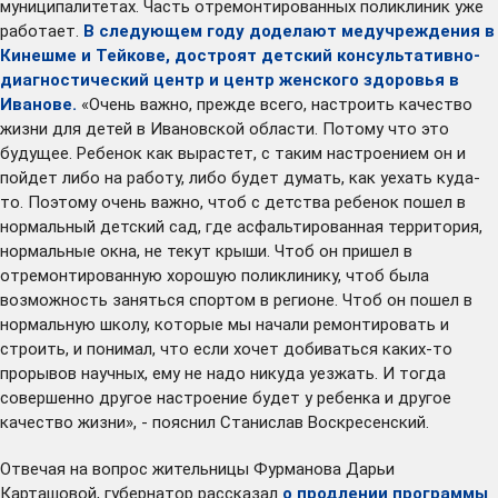
муниципалитетах. Часть отремонтированных поликлиник уже
работает.
В следующем году доделают медучреждения в
Кинешме и Тейкове, достроят детский консультативно-
диагностический центр и центр женского здоровья в
Иванове.
«Очень важно, прежде всего, настроить качество
жизни для детей в Ивановской области. Потому что это
будущее. Ребенок как вырастет, с таким настроением он и
пойдет либо на работу, либо будет думать, как уехать куда-
то. Поэтому очень важно, чтоб с детства ребенок пошел в
нормальный детский сад, где асфальтированная территория,
нормальные окна, не текут крыши. Чтоб он пришел в
отремонтированную хорошую поликлинику, чтоб была
возможность заняться спортом в регионе. Чтоб он пошел в
нормальную школу, которые мы начали ремонтировать и
строить, и понимал, что если хочет добиваться каких-то
прорывов научных, ему не надо никуда уезжать. И тогда
совершенно другое настроение будет у ребенка и другое
качество жизни», - пояснил Станислав Воскресенский.
Отвечая на вопрос жительницы Фурманова Дарьи
Карташовой, губернатор рассказал
о продлении программы