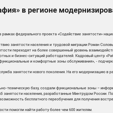
афия» в регионе модернизиров
 в рамках федерального проекта «Содействие занятости» наци
ствию занятости населения и трудовой миграции Роман Солов
тости переходят на более совершенный уровень взаимодейств
отных и бизнес-ситуаций работодателей. Кадровый центр «Раб
функциональные и комфортные зоны обслуживания», - подчерк
 служба занятости нового поколения. На его модернизацию в 
ьно-техническую базу, создали функциональные зоны – инфор
жб занятости населения, разработанные Минтрудом России. П
т возможность бесплатного переобучения для получения востр
ости помогли найти работу более чем 600 жителям.