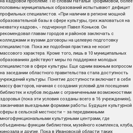
на кадровой проблеме. По словам Натальи Трофимовой, более
половины муниципальных образований испытывают дефицит
профильных специалистов. «При наличии в регионе мощной
образовательной базы в сфере культуры, грех жаловаться на
нехватку кадров», - подчеркнул Павел Коньков. Он
рекомендовал главам городов и районов заключать с
колледжами и вузами договоры на целевую подготовку
специалистов. Пока же подобная практика не носит
массового характера. Кроме того, лишь в 10 муниципальных
образованиях действуют меры по поддержке молодых
специалистов в сфере культуры. Еще одним важным вопросом
на заседании областного правительства стала доступность
учреждений культуры. Понятие доступности включает в себя
массу факторов, начиная с создания условий для посещения
библиотек и клубов людьми с ограниченными возможностями
здоровья (пока эти условия созданы всего в 16 учреждениях),
заканчивая выездными формами работы. Будущее культурной
сферы в сельской местности – за передвижными
многофункциональными культурными центрами, где
объединены функции библиотеки, музейного комплекса, клуба,
кинозала и другие. Пока в Ивановской области таких