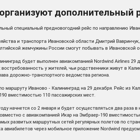
 организуют дополнительный 
ельный специальный предновогодний рейс по направлению Иван
йства и транспорта Ивановской области Дмитрий Вавринчук, 
алтийской жемчужины России смогут побывать в Ивановской о
нинград будет выполнен авиакомпанией Nordwind Airlines 29 
х востребованность у жителей, чьи родственники живут в Кали
глава дорожно-транспортного ведомства региона.
о маршруту Иваново - Калининград на 29 декабря. Рейс из Калин
90 вместимостью 110 пассажирских мест.
 году
начнется
со 2 января и будет осуществляться два раза в
 совместно с авиакомпанией Икар на Эмбраер-190 вместимостью
амых развитых маршрутных сетей регулярных полетов по стра
ка авиабилетов через мобильное приложение Nordwind предусм