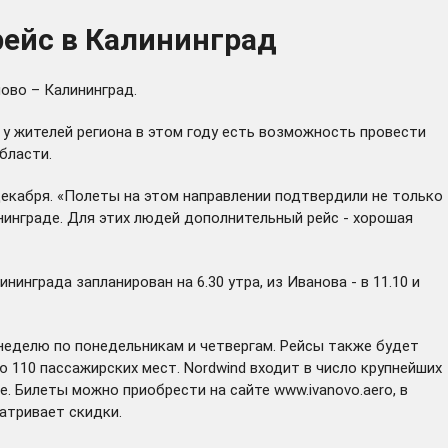
рейс в Калининград
ово – Калининград.
у жителей региона в этом году есть возможность провести
бласти.
декабря. «Полеты на этом направлении подтвердили не только
нинграде. Для этих людей дополнительный рейс - хорошая
инграда запланирован на 6.30 утра, из Иванова - в 11.10 и
 неделю по понедельникам и четвергам. Рейсы также будет
 110 пассажирских мест. Nordwind входит в число крупнейших
не. Билеты можно приобрести на сайте
www.ivanovo.aero
, в
атривает скидки.