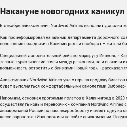
Накануне новогодних каникул
В декабре авиакомпания Nordwind Airlines выполнит дополнит
Как проинформировал начальник департамента дорожного хозя
новогодние праздники в Калининграде и наоборот – жители б
Специальный дополнительный рейс по маршруту Иваново - Кали
тесные туристические связи между регионами, но и выявили и
возможность встретить с близкими Новый год», - рассказал 
Авиакомпания Nordwind Airlines уже открыла продажу билетов п
будет выполняться комфортабельными самолетами Эмбраер-1
Напомним, основная программа полетов в Калининград в 2023
осуществлять новый перевозчик - компания Nordwind Airlines
авиакомпаний России по пассажирообороту и имеет одну из с
кассе аэропорта «Иваново» или на сайте авиакомпании. Покуп