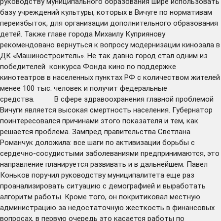
руководству муниципального образования шире использовать
базу учреждений культуры, которых в Вичуге по нормативам
переизбыток, для организации дополнительного образования
детей. Также главе города Михаилу Куприянову
рекомендовано вернуться к вопросу модернизации кинозала в
ДК «Машиностроитель». Не так давно город стал одним из
победителей конкурса Фонда кино по поддержке
кинотеатров в населенных пунктах РФ с количеством жителей
менее 100 тыс. человек и получит федеральные
средства. В сфере здравоохранения главной проблемой
Вичуги является высокая смертность населения. Губернатор
поинтересовался причинами этого показателя и тем, как
решается проблема. Зампред правительства Светлана
Романчук доложила: все шаги по активизации борьбы с
сердечно-сосудистыми заболеваниями предпринимаются, это
направление планируется развивать и в дальнейшем. Павел
Коньков поручил руководству муниципалитета еще раз
проанализировать ситуацию с демографией и выработать
алгоритм работы. Кроме того, он покритиковал местную
администрацию за недостаточную жесткость в финансовых
вопросах, в первую очередь это касается работы по