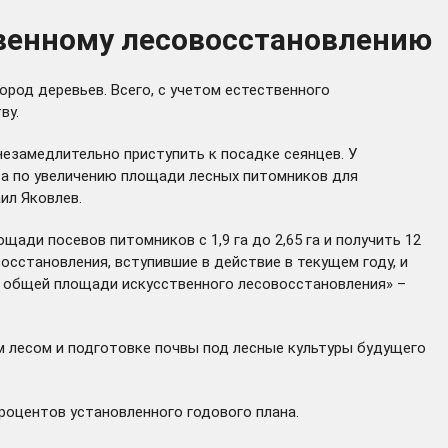
твенному лесовосстановлению
ород деревьев. Всего, с учетом естественного
ву.
незамедлительно приступить к посадке сеянцев. У
та по увеличению площади лесных питомников для
ил Яковлев.
ади посевов питомников с 1,9 га до 2,65 га и получить 12
сстановления, вступившие в действие в текущем году, и
от общей площади искусственного лесовосстановления» –
м лесом и подготовке почвы под лесные культуры будущего
процентов установленного годового плана.