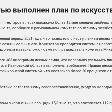
тью выполнен план по искусс
яч гектаров в лесах высажено более 12 млн сеянцев хвойных п
с. га, сообщили в региональном комитете по лесному хозяйст
нний период 2021 года, что позволило с наступлением весны 
 сеянцы сосны и ели. Комитетом проводится системная рабо
дочным материалом», - отметил председатель комитета Миха
ли 483 килограмма лесных семян, что позволило увеличить площ
о, в Ивановской области выполнены требования Правил лесово
ытой корневой системой, что составило более 20 процентов 
ействию естественному лесовосстановлению, уходу за молоды
ами выполнены на площади 15,3 тыс. га, что составляет 112 