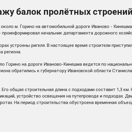
жу балок пролётных строений 
около м. Горино на автомобильной дороге Иваново - Кинешма
- проинформировал начальник департамента дорожного хозяйс
порах устроены ригеля. В настоящее время строители приступи
а региона.
ло Горино на дороге Иваново-Кинешма ведется по национальн
иона обратились к губернатору Ивановской области Станислав
 Его общая строительная длина с подходами составит 1,3 км.
икаций, устройство освещения на путепроводе и подходах. Дв
ротах. На период строительства обустроена временная объезд