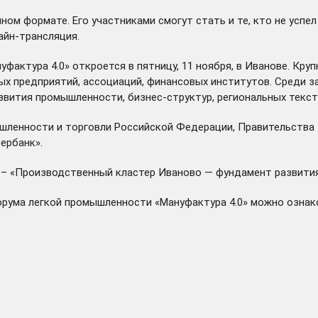
ном формате. Его участниками смогут стать и те, кто не успе
айн-трансляция.
уфактура 4.0»
откроется
в пятницу, 11 ноября, в Иванове. Кр
х предприятий, ассоциаций, финансовых институтов. Среди з
вития промышленности, бизнес-структур, региональных текст
ленности и торговли Российской Федерации, Правительства 
ербанк».
 – «Производственный кластер Иваново — фундамент развития
орума легкой промышленности «Мануфактура 4.0» можно ознак