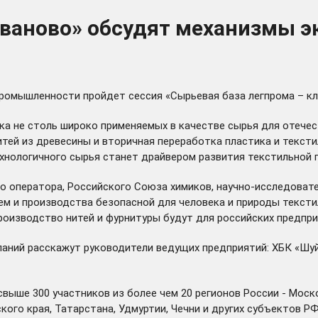
Иваново» обсудят механизмы 
ромышленности пройдет сессия «Сырьевая база легпрома – кл
ока не столь широко применяемых в качестве сырья для отече
нитей из древесины и вторичная переработка пластика и тек
ехнологичного сырья станет драйвером развития текстильной
го оператора, Российского Союза химиков, научно-исследоват
м и производства безопасной для человека и природы тексти
 производство нитей и фурнитуры будут для российских предпр
аний расскажут руководители ведущих предприятий: ХБК «Шуйс
выше 300 участников из более чем 20 регионов России - Моск
кого края, Татарстана, Удмуртии, Чечни и других субъектов РФ