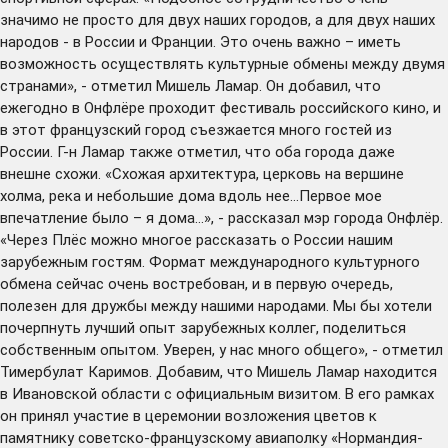
значимо не просто для двух наших городов, а для двух наших
народов - в России и Франции. Это очень важно – иметь
возможность осуществлять культурные обмены между двумя
странами», - отметил Мишель Ламар. Он добавил, что
ежегодно в Онфлёре проходит фестиваль российского кино, и
в этот французский город съезжается много гостей из
России. Г-н Ламар также отметил, что оба города даже
внешне схожи. «Схожая архитектура, церковь на вершине
холма, река и небольшие дома вдоль нее…Первое мое
впечатление было – я дома…», - рассказал мэр города Онфлёр.
«Через Плёс можно многое рассказать о России нашим
зарубежным гостям. Формат международного культурного
обмена сейчас очень востребован, и в первую очередь,
полезен для дружбы между нашими народами. Мы бы хотели
почерпнуть лучший опыт зарубежных коллег, поделиться
собственным опытом. Уверен, у нас много общего», - отметил
Тимербулат Каримов. Добавим, что Мишель Ламар находится
в Ивановской области с официальным визитом. В его рамках
он принял участие в церемонии возложения цветов к
памятнику советско-французскому авиаполку «Нормандия-