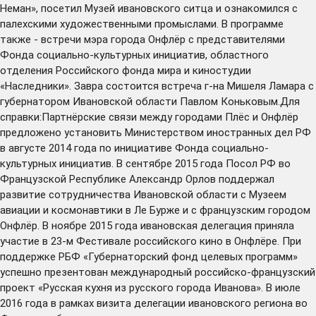
Неман», посетил Музей ивановского ситца и ознакомился с
палехскими художественными промыслами. В программе
также - встречи мэра города Онфлёр с представителями
Фонда социально-культурных инициатив, областного
отделения Российского фонда мира и киностудии
«Наследники». Завра состоится встреча г-на Мишеля Ламара с
губернатором Ивановской области Павлом Коньковым.Для
справки:Партнёрские связи между городами Плёс и Онфлёр
предложено установить Министерством иностранных дел РФ
в августе 2014 года по инициативе Фонда социально-
культурных инициатив. В сентябре 2015 года Посол РФ во
Французской Республике Александр Орлов поддержал
развитие сотрудничества Ивановской области с Музеем
авиации и космонавтики в Ле Бурже и с французским городом
Онфлёр. В ноябре 2015 года ивановская делегация приняла
участие в 23-м Фестивале российского кино в Онфлёре. При
поддержке РБФ «Губернаторский фонд целевых программ»
успешно презентован международный российско-французский
проект «Русская кухня из русского города Иванова». В июле
2016 года в рамках визита делегации ивановского региона во