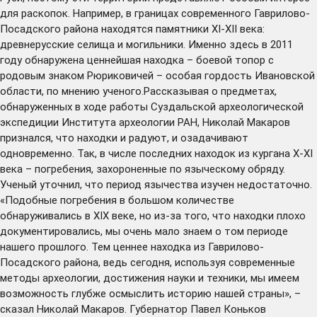
для раскопок. Например, в границах современного Гаврилово-
Посадского района находятся памятники XI-XII века:
древнерусские селища и могильники. Именно здесь в 2011
году обнаружена ценнейшая находка – боевой топор с
родовым знаком Рюриковичей – особая гордость Ивановской
области, по мнению ученого.Рассказывая о предметах,
обнаруженных в ходе работы Суздальской археологической
экспедиции Института археологии РАН, Николай Макаров
признался, что находки и радуют, и озадачивают
одновременно. Так, в числе последних находок из кургана X-XI
века – погребения, захороненные по языческому обряду.
Ученый уточнил, что период язычества изучен недостаточно.
«Подобные погребения в большом количестве
обнаруживались в XIX веке, но из-за того, что находки плохо
документировались, мы очень мало знаем о том периоде
нашего прошлого. Тем ценнее находка из Гаврилово-
Посадского района, ведь сегодня, используя современные
методы археологии, достижения науки и техники, мы имеем
возможность глубже осмыслить историю нашей страны», –
сказал Николай Макаров. Губернатор Павел Коньков