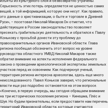
изъяты из культурного слоя и безвозвратно утрачены.
Серьезность этих потерь определяется не ценностью самих
вещей, а той информацией, которую они несут. Как правило,
это данные о христианизации, о быте и торговле в Древней
Руси», – посетовал Николай Макаров.Он отметил, что
действующее в России законодательство позволяет
пресекать грабительскую деятельность и обратился к Павлу
Конькову с просьбой донести эту проблему до
правоохранительных органов Ивановской области. Глава
региона пообещал обозначить этот вопрос на уровне
руководства областного УМВД.Николай Макаров также
обратил внимание на аспекты исполнения федерального
закона о проведении археологической экспертизы земельных
участков перед их освоением. Как подчеркнул ученый,
территория региона интересна археологам, здесь еще много
неисследованного. Павел Коньков заверил, что региональные
власти еще раз подробно остановятся на этом вопросе.
«Конечно, в первую очередь, мы сегодня обращаем внимание
на три исторических поселения региона – Кинешма, Плёс и
Шуя. Но будем признательны, если предоставите нам перечень
территорий Ивановской области, которые считаются