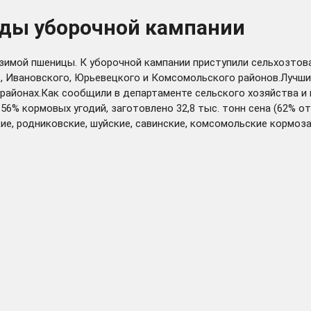
ады уборочной кампании
 озимой пшеницы. К уборочной кампании приступили сельхозто
о, Ивановского, Юрьевецкого и Комсомольского районов.Лучш
а) районах.Как сообщили в департаменте сельского хозяйства 
% кормовых угодий, заготовлено 32,8 тыс. тонн сена (62% от 
кие, родниковские, шуйские, савинские, комсомольские кормоз