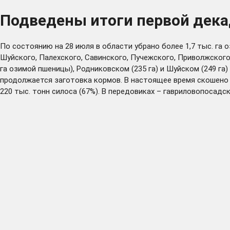
Подведены итоги первой дек
По состоянию на 28 июля в области убрано более 1,7 тыс. га
Шуйского, Палехского, Савинского, Пучежского, Приволжског
га озимой пшеницы), Родниковском (235 га) и Шуйском (249 г
продолжается заготовка кормов. В настоящее время скошено 56
220 тыс. тонн силоса (67%). В передовиках – гавриловопосадс