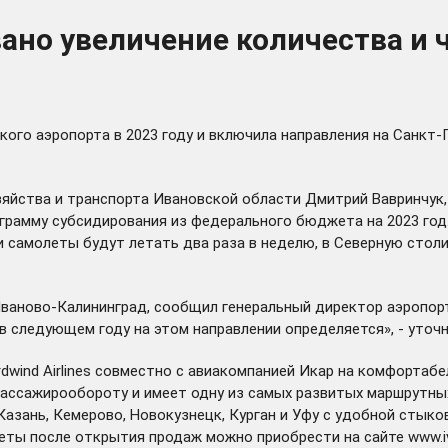
но увеличение количества и ч
кого аэропорта в 2023 году и включила направления на Санкт-
яйства и транспорта Ивановской области Дмитрий Вавринчук,
ограмму субсидирования из федерального бюджета на 2023 год
чи самолеты будут летать два раза в неделю, в Северную сто
ваново-Калининград, сообщил генеральный директор аэропорт
 в следующем году на этом направлении определяется», - уточ
wind Airlines совместно с авиакомпанией Икар на комфортабе
 пассажирообороту и имеет одну из самых развитых маршрутны
азань, Кемерово, Новокузнецк, Курган и Уфу с удобной стыко
леты после открытия продаж можно приобрести на сайте
www.i