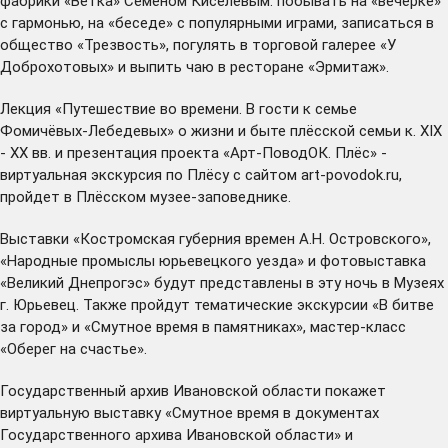
фабрики «Ветка» Семёном Киселёвым: побывать на «вечёрке»
с гармонью, на «беседе» с популярными играми, записаться в
общество «Трезвость», погулять в торговой галерее «У
Доброхотовых» и выпить чаю в ресторане «Эрмитаж».
Лекция «Путешествие во времени. В гости к семье
Фомичёвых-Лебедевых» о жизни и быте плёсской семьи к. XIX
- XX вв. и презентация проекта «Арт-ПоводОК. Плёс» -
виртуальная экскурсия по Плёсу с сайтом art-povodok.ru,
пройдет в Плёсском музее-заповеднике.
Выставки «Костромская губерния времен А.Н. Островского»,
«Народные промыслы юрьевецкого уезда» и фотовыставка
«Великий Днепрогэс» будут представлены в эту ночь в Музеях
г. Юрьевец. Также пройдут тематические экскурсии «В битве
за город» и «Смутное время в памятниках», мастер-класс
«Оберег на счастье».
Государственный архив Ивановской области покажет
виртуальную выставку «Смутное время в документах
Государственного архива Ивановской области» и