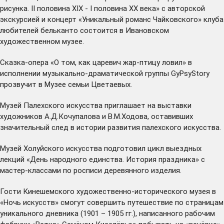
рисунка. II половина XIX - I половина XX века» с авторской
экскурсией и концерт «Уникальный романс Чайковского» клуба
любителей бельканто состоится в Ивановском
художественном музее.
Сказка-опера «О том, как царевич жар-птицу ловил» в
исполнении музыкально-драматической группы GyPsyStory
прозвучит в Музее семьи Цветаевых.
Музей Палехского искусства приглашает на выставки
художников А.Д.Кочупалова и В.М.Ходова, оставивших
значительный след в истории развития палехского искусства.
Музей Холуйского искусства подготовил цикл выездных
лекций «День народного единства. История праздника» с
мастер-классами по росписи деревянного изделия.
Гости Кинешемского художественно-исторического музея в
«Ночь искусств» смогут совершить путешествие по страницам
уникального дневника (1901 – 1905 гг.), написанного рабочим