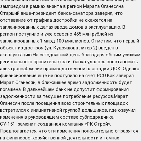
зампредом в рамках визита в регион Марата Оганесяна.
Старший вице-президент банка-санатора заверил, что
отставание от графика достройки не скажется на
запланированных датах ввода домов в эксплуатацию. В
регион поступило и уже освоено 455 млн рублей из
запланированных 1 млрд 100 миллионов. Отметим, что первый
объект из достроя (ул. Кудряшова литер 2) введен в
эксплуатацию.На сегодняшний день благодаря общим усилиям
регионального правительства и банка удалось восстановить
электроснабжение производственной площадки ДСК. Однако
финансирование еще не поступило на счет РСО.Как заверил
Марат Оганесян, в ближайшее время задолженность будет
погашена. В дальнейшем банк не допустит формирования
задолженности за текущее потребление ресурсов.Марат
Оганесян после посещения всех строительных площадок
встретился с инициативной группой дольщиков, где озвучил
изменения в руководящем составе субподрядчика.
СУ-151 заменит созданная компания «РК Строй».
Предполагается, что эти изменения положительно отразятся
на финансово-хозяйственной деятельности и темпах