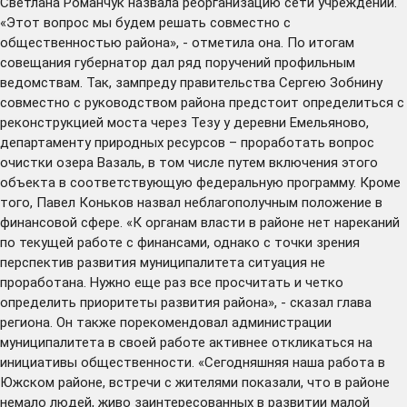
Светлана Романчук назвала реорганизацию сети учреждений.
«Этот вопрос мы будем решать совместно с
общественностью района», - отметила она. По итогам
совещания губернатор дал ряд поручений профильным
ведомствам. Так, зампреду правительства Сергею Зобнину
совместно с руководством района предстоит определиться с
реконструкцией моста через Тезу у деревни Емельяново,
департаменту природных ресурсов – проработать вопрос
очистки озера Вазаль, в том числе путем включения этого
объекта в соответствующую федеральную программу. Кроме
того, Павел Коньков назвал неблагополучным положение в
финансовой сфере. «К органам власти в районе нет нареканий
по текущей работе с финансами, однако с точки зрения
перспектив развития муниципалитета ситуация не
проработана. Нужно еще раз все просчитать и четко
определить приоритеты развития района», - сказал глава
региона. Он также порекомендовал администрации
муниципалитета в своей работе активнее откликаться на
инициативы общественности. «Сегодняшняя наша работа в
Южском районе, встречи с жителями показали, что в районе
немало людей, живо заинтересованных в развитии малой