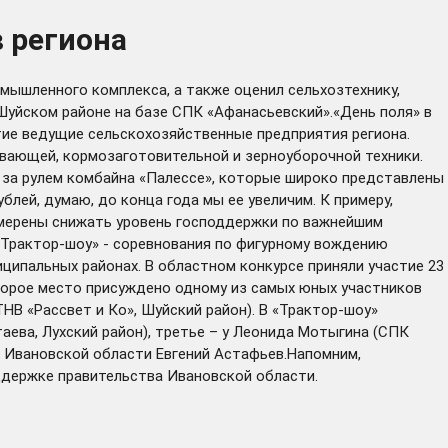
 региона
мышленного комплекса, а также оценил сельхозтехнику,
Шуйском районе на базе СПК «Афанасьевский».«День поля» в
тие ведущие сельскохозяйственные предприятия региона.
вающей, кормозаготовительной и зерноуборочной техники.
я за рулем комбайна «Палессе», которые широко представлены
лей, думаю, до конца года мы ее увеличим. К примеру,
намерены снижать уровень господдержки по важнейшим
 «Трактор-шоу» - соревнования по фигурному вождению
ципальных районах. В областном конкурсе приняли участие 23
Второе место присуждено одному из самых юных участников
НВ «Рассвет и Ко», Шуйский район). В «Трактор-шоу»
аева, Лухский район), третье – у Леонида Мотыгина (СПК
я Ивановской области Евгений Астафьев.Напомним,
ддержке правительства Ивановской области.