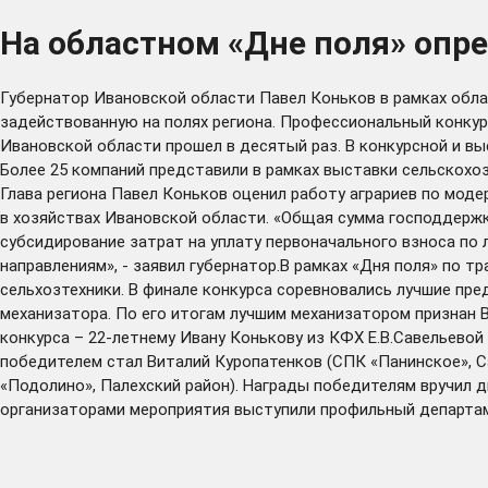
На областном «Дне поля» опр
Губернатор Ивановской области Павел Коньков в рамках обла
задействованную на полях региона. Профессиональный конкур
Ивановской области прошел в десятый раз. В конкурсной и в
Более 25 компаний представили в рамках выставки сельскохо
Глава региона Павел Коньков оценил работу аграриев по мод
в хозяйствах Ивановской области. «Общая сумма господдержки 
субсидирование затрат на уплату первоначального взноса по
направлениям», - заявил губернатор.В рамках «Дня поля» по 
сельхозтехники. В финале конкурса соревновались лучшие пре
механизатора. По его итогам лучшим механизатором признан 
конкурса – 22-летнему Ивану Конькову из КФХ Е.В.Савельевой 
победителем стал Виталий Куропатенков (СПК «Панинское», Са
«Подолино», Палехский район). Награды победителям вручил 
организаторами мероприятия выступили профильный департам