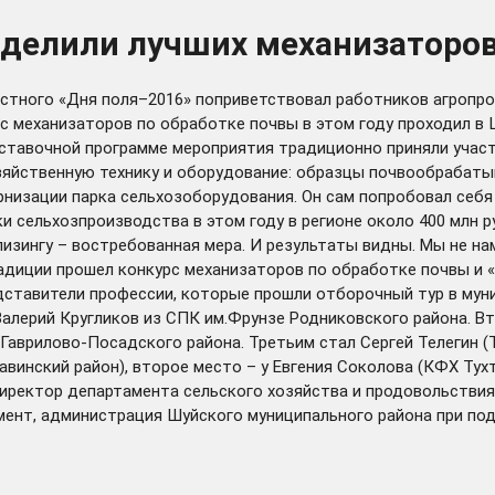
еделили лучших механизаторов
стного «Дня поля–2016» поприветствовал работников агропро
с механизаторов по обработке почвы в этом году проходил в 
ыставочной программе мероприятия традиционно приняли учас
зяйственную технику и оборудование: образцы почвообрабаты
ернизации парка сельхозоборудования. Он сам попробовал себ
сельхозпроизводства в этом году в регионе около 400 млн руб
 лизингу – востребованная мера. И результаты видны. Мы не 
традиции прошел конкурс механизаторов по обработке почвы и
дставители профессии, которые прошли отборочный тур в муни
Валерий Кругликов из СПК им.Фрунзе Родниковского района. 
Гаврилово-Посадского района. Третьим стал Сергей Телегин (Т
винский район), второе место – у Евгения Соколова (КФХ Тухт
директор департамента сельского хозяйства и продовольстви
ент, администрация Шуйского муниципального района при по