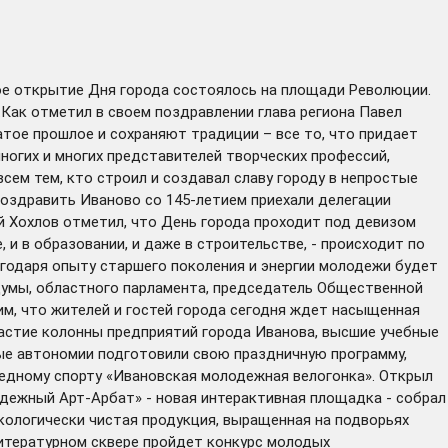
ое открытие Дня города состоялось на площади Революции.
.Как отметил в своем поздравлении глава региона Павел
атое прошлое и сохраняют традиции – все то, что придает
ногих и многих представителей творческих профессий,
сем тем, кто строил и создавал славу городу в непростые
 Поздравить Иваново со 145-летием приехали делегации
ей Хохлов отметил, что День города проходит под девизом
е, и в образовании, и даже в строительстве, - происходит по
агодаря опыту старшего поколения и энергии молодежи будет
 думы, областного парламента, председатель Общественной
м, что жителей и гостей города сегодня ждет насыщенная
частие колонны предприятий города Иванова, высшие учебные
ые автономии подготовили свою праздничную программу,
педному спорту «Ивановская молодежная велогонка». Открыл
одежный Арт-Арбат» - новая интерактивная площадка - собрал
ологически чистая продукция, выращенная на подворьях
итературном сквере пройдет конкурс молодых