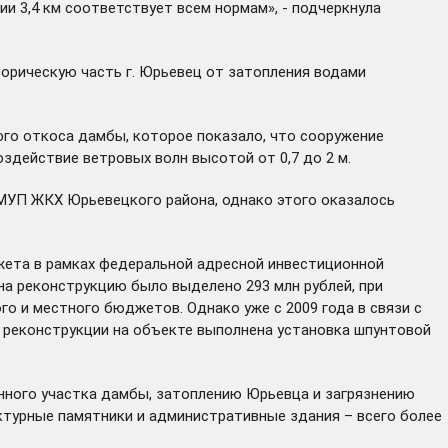
и 3,4 км соответствует всем нормам», - подчеркнула
орическую часть г. Юрьевец от затопления водами
ого откоса дамбы, которое показало, что сооружение
здействие ветровых волн высотой от 0,7 до 2 м.
МУП ЖКХ Юрьевецкого района, однако этого оказалось
жета в рамках федеральной адресной инвестиционной
на реконструкцию было выделено 293 млн рублей, при
о и местного бюджетов. Однако уже с 2009 года в связи с
 реконструкции на объекте выполнена установка шпунтовой
нного участка дамбы, затоплению Юрьевца и загрязнению
ктурные памятники и административные здания – всего более