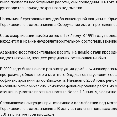
было провести необходимые работы, они проведены. В итоге д
руководитель природоохранного ведомства.
Напомним, берегозащитная дамба инженерной защиты г. Юрьев
Горьковского водохранилища. Сооружение имеет протяженность
Срок амортизации дамбы истек в 1987 году. В 1991 году пров
находится в крайне неудовлетворительном состоянии. Причин
Аварийно-восстановительные работы на дамбе стали проводи
недостаточным, процесс разрушения остановлен не был.
В 2000 году была начата реконструкция дамбы. Финансирова
программы, областного и местного бюджетов на условиях соф
софинансировании из облбюджета. Начиная с 2008 года, рекон
мировым экономическим кризисом финансирование работ из о
стенки на участке протяженностью более 1,8 тыс. м, частичн
Сложившаяся ситуация при негативном воздействии вод могла
Горьковского водохранилища. В зону затопления попадала жи
550 тыс. кв. метров площади.