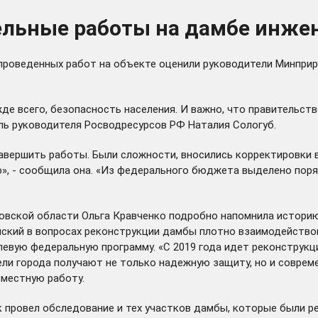
ельные работы на дамбе инже
проведенных работ на объекте оценили руководители Минприр
де всего, безопасность населения. И важно, что правительст
ль руководителя Росводресурсов РФ Наталия Сологуб.
авершить работы. Были сложности, вносились корректировки 
», - сообщила она. «Из федерального бюджета выделено поряд
новской области Ольга Кравченко подробно напомнила истори
енский в вопросах реконструкции дамбы плотно взаимодейств
левую федеральную программу. «С 2019 года идет реконструкци
ели города получают не только надежную защиту, но и соврем
вместную работу.
 провел обследование и тех участков дамбы, которые были рек