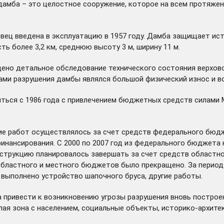
амба – это целостное сооружение, которое на всем протяжени
ец введена в эксплуатацию в 1957 году. Дамба защищает ист
 более 3,2 км, среднюю высоту 3 м, ширину 11 м.
едено детальное обследование технического состояния верхов
ами разрушения дамбы являлся большой физический износ и во
ться с 1986 года с привлечением бюджетных средств силами 
ние работ осуществлялось за счет средств федерального бюд
инансирования. С 2000 по 2007 год из федерального бюджета 
струкцию планировалось завершать за счет средств областног
бластного и местного бюджетов было прекращено. За период
о выполнено устройство шапочного бруса, другие работы.
 привести к возникновению угрозы разрушения вновь построе
лая зона с населением, социальные объекты, историко-архите